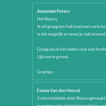
Annemiek Peters
Hoi Bianca,
Ik wil graag een full head met curly lo
Is dat mogelijk en weet je ook iemand i
Graag zou ik het willen voor een festi
Lijkt me erg mooi.
Groetjes
Esmee Van den Heuvel
2 sets inmiddels door Bianca gemaakt. 
je ergens niet uit komt betreft keus en