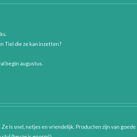
cks.
n Tiel die ze kan inzetten?
val begin augustus.
Ze is snel, netjes en vriendelijk. Producten zijn van goede
 styl (keuze is enorm!).