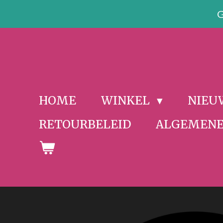
Ga
G
direct
naar
de
hoofdinhoud
HOME
WINKEL
NIEU
RETOURBELEID
ALGEMENE