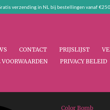
ratis verzending in NL bij bestellingen vanaf €250
WS
CONTACT
PRIJSLIJST
VE
 VOORWAARDEN
PRIVACY BELEID
Color Bomb