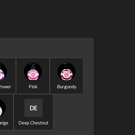
 Power
Pink
Burgundy
DE
eige
Deep Chestnut