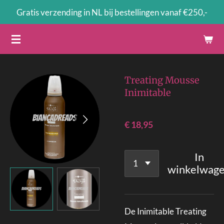
Gratis verzending in NL bij bestellingen vanaf €250,-
Ga
direct
naar
de
hoofdinhoud
Treating Mousse
Inimitable
€ 18,95
In
winkelwag
De Inimitable Treating