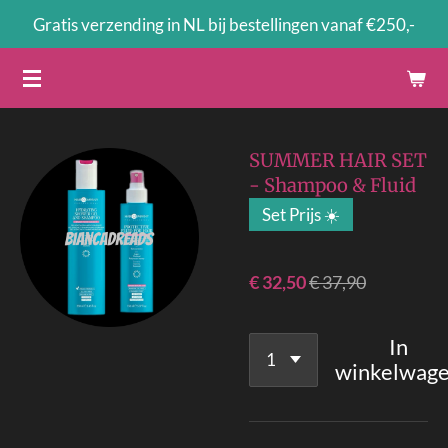
Gratis verzending in NL bij bestellingen vanaf €250,-
Ga
direct
naar
de
hoofdinhoud
SUMMER HAIR SET
- Shampoo & Fluid
Set Prijs ☀️
€ 32,50
€ 37,90
In
winkelwag