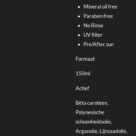
Mineral oil free
Paraben free
No Rinse
UV filter
Pre/After sun
Formaat
150ml
Actief
Bèta caroteen,
Polynesische
schoonheidsolie,
Arganolie, Lijnzaadolie,